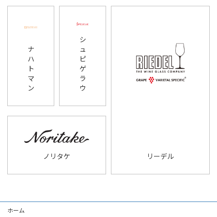
シ
ナ
ュ
ハ
ピ
ト
ゲ
マ
ラ
ン
ウ
ノリタケ
リーデル
ホーム