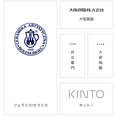
大阪錫器
兵
大
左
倉
衛
陶
門
園
ツェラミカ/セラミカ
キントー