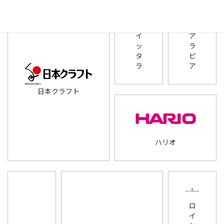
イ
ア
ッ
ラ
タ
ビ
ラ
ア
日本クラフト
ハリオ
ロ
イ