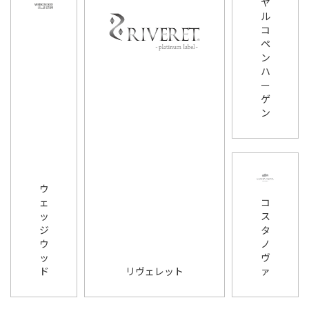
ヤ
ル
コ
ペ
ン
ハ
ー
ゲ
ン
ウ
ェ
コ
ッ
ス
ジ
タ
ウ
ノ
ッ
ヴ
ド
リヴェレット
ァ