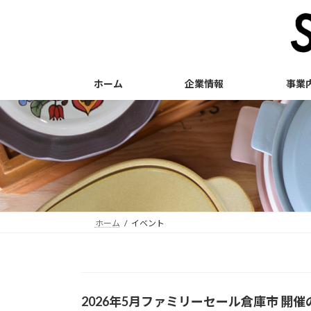
コ
ナ
ン
ビ
テ
ゲ
ン
ー
ツ
シ
ホーム
企業情報
事業
へ
ョ
ス
ン
キ
に
ッ
移
プ
動
ホーム
イベント
2026年5月ファミリーセール倉庫市 開